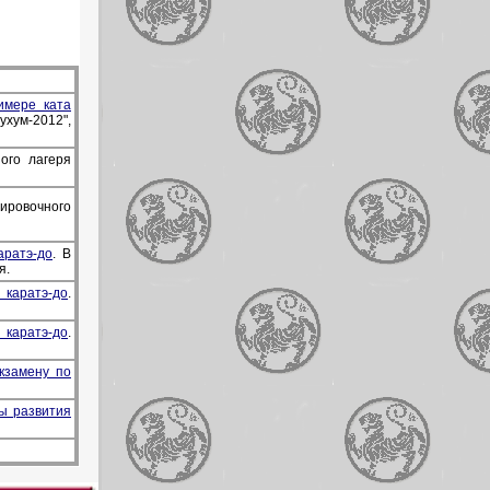
имере ката
хум-2012",
ого лагеря
нировочного
аратэ-до
. В
я.
 каратэ-до
.
 каратэ-до
.
кзамену по
ты развития