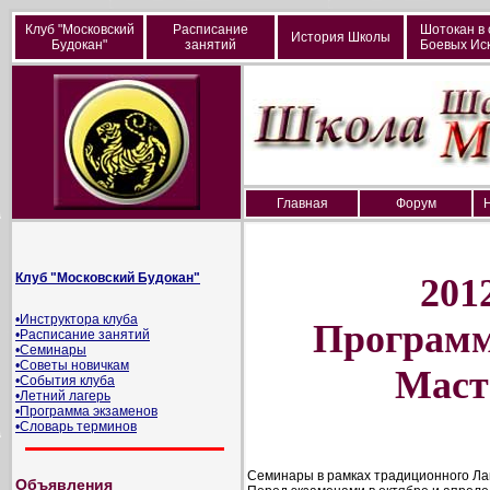
Клуб "Московский
Расписание
Шотокан в 
История Школы
Будокан"
занятий
Боевых Иск
Главная
Форум
Клуб "Московский Будокан"
2012
•Инструктора клуба
Программ
•Расписание занятий
•Семинары
•Советы новичкам
Маст
•События клуба
•Летний лагерь
•Программа экзаменов
•Словарь терминов
Семинары в рамках традиционного Лаг
Объявления