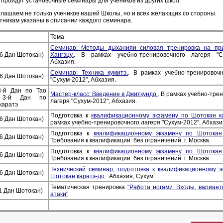
 пройдут установочные семинары для учеников из других школ.
лашаем не только учеников нашей Школы, но и всех желающих со стороны.
никам указаны в описании каждого семинара.
Тема
Семинар: Методы дыханияи силовая тренировка на пр
6 Дан Шотокан)
Хангэцу.
. В рамках учебно-тренировочного лагеря "Су
Абхазия.
Семинар: Техника кумитэ.
. В рамках учебно-тренировочн
6 Дан Шотокан)
"Сухум-2012", Абхазия.
3-й Дан по Тао
Мастер-класс: Введение в Джиткундо.
. В рамках учебно-тре
, 3-й Дан по
лагеря "Сухум-2012", Абхазия.
каратэ
Подготовка к
квалификационному экзамену по Шотокан к
6 Дан Шотокан)
рамках учебно-тренировочного лагеря "Сухум-2012", Абхази
Подготовка к
квалификационному экзамену по Шотокан
6 Дан Шотокан)
Требования к квалификации: без ограничений. г. Москва.
Подготовка к
квалификационному экзамену по Шотокан
6 Дан Шотокан)
Требования к квалификации: без ограничений. г. Москва.
Технический семинар, подготовка к квалификационному э
6 Дан Шотокан)
Шотокан каратэ-до
. Абхазия, Сухум.
Тематическая тренировка
"Работа ногами. Входы, вариан
(1 Дан Шотокан)
атаки"