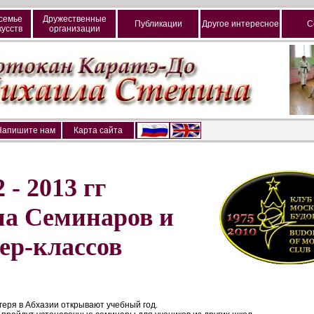
семье
Дружественные
Публикации
Другое интересное
С
усств
организации
Напишите нам
Карта сайта
 - 2013 гг
а Семинаров и
ер-классов
еря в Абхазии открывают учебный год.