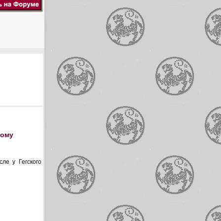
ному
ле у Гегского