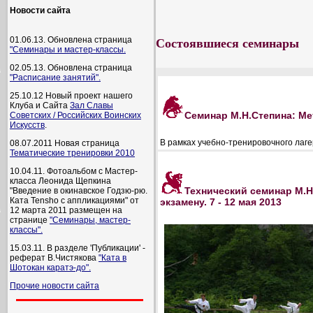
Новости сайта
01.06.13. Обновлена страница
Состоявшиеся семинары
"Семинары и мастер-классы.
02.05.13. Обновлена страница
"Расписание занятий".
25.10.12 Новый проект нашего
Клуба и Сайта
Зал Славы
Семинар М.Н.Степина: Ме
Советских / Российских Воинских
Искусств
.
В рамках учебно-тренировочного лаге
08.07.2011 Новая страница
Тематические тренировки 2010
10.04.11. Фотоальбом с Мастер-
классa Леонида Щепкина
Технический семинар М.Н
"Введение в окинавское Годзю-рю.
Ката Tensho с аппликациями" от
экзамену. 7 - 12 мая 2013
12 марта 2011 размещен на
странице
"Семинары, мастер-
классы".
15.03.11. В разделе 'Публикации' -
реферат В.Чистякова
"Ката в
Шотокан каратэ-до".
Прочие новости сайта