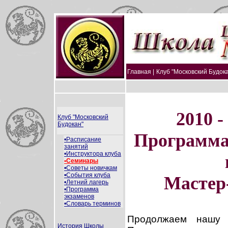
Главная |
Клуб "Московский Будока
2010 -
Клуб "Московский
Будокан"
Программа
•Расписание
занятий
•Инструктора клуба
•Семинары
•Советы новичкам
•События клуба
Мастер
•Летний лагерь
•Программа
экзаменов
•Словарь терминов
Продолжаем нашу 
История Школы