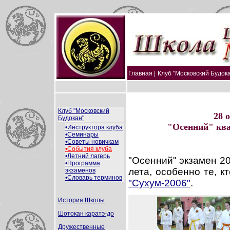
Главная |
Клуб "Московский Будока
Клуб "Московский
28 
Будокан"
"Осенний" кв
•Инструктора клуба
•Семинары
•Советы новичкам
•События клуба
•Летний лагерь
"Осенний" экзамен 20
•Программа
лета, особенно те, к
экзаменов
•Словарь терминов
"Сухум-2006"
.
История Школы
Шотокан каратэ-до
Дружественные