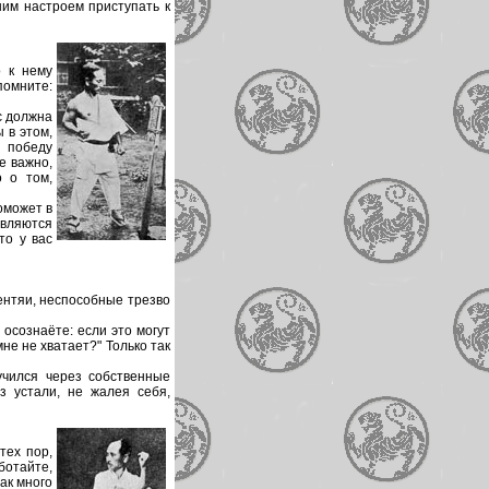
нним настроем приступать к
о к нему
помните:
с должна
 в этом,
 победу
е важно,
о о том,
оможет в
являются
то у вас
ентяи, неспособные трезво
 осознаёте: если это могут
мне не хватает?" Только так
учился через собственные
ез устали, не жалея себя,
тех пор,
аботайте,
ак много