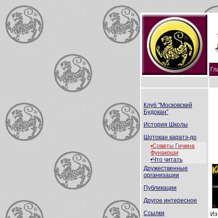
Гл
Клуб "Московский
Будокан"
История Школы
Шотокан каратэ-до
•Советы Гичина
Фунакоши
•Что читать
Дружественные
организации
Публикации
Другое интересное
Ссылки
Из