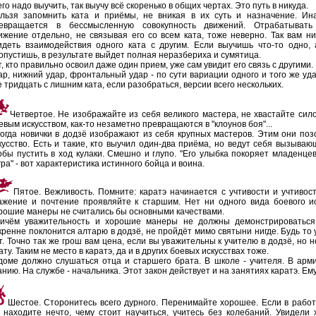
его надо выучить, так выучу всё скоренько в общих чертах. Это путь в никуда.
льзя запомнить ката и приёмы, не вникая в их суть и назначение. Ин
евращается в бессмысленную совокупность движений. Отрабатывать
ижение отдельно, не связывая его со всем ката, тоже неверно. Так вам ни
идеть взаимодействия одного ката с другим. Если выучишь что-то одно, 
опустишь, в результате выйдет полная неразбериха и сумятица.
т, кто правильно освоил даже один прием, уже сам увидит его связь с другими
ар, нижний удар, фронтальный удар - по сути вариации одного и того же уда
е тридцать с лишним ката, если разобраться, версии всего нескольких.
Четвертое. Не изображайте из себя великого мастера, не хвастайте сило
евым искусством, как-то незаметно превращаются в "клоунов боя"...
огда новички в додзё изображают из себя крупных мастеров. Этим они поз
кусство. Есть и такие, кто выучил один-два приёма, но ведут себя вызываю
обы пустить в ход кулаки. Смешно и глупо. "Его улыбка покоряет младенцев
гра" - вот характеристика истинного бойца и воина.
Пятое. Вежливость. Помните: каратэ начинается с учтивости и учтивос
ажение и почтение проявляйте к старшим. Нет ни одного вида боевого ис
рошие манеры не считались бы основными качествами.
ичём уважительность и хорошие манеры не должны демонстрироваться т
кренне поклонится алтарю в додзё, не пройдёт мимо святыни нигде. Будь то ул
т. Точно так же грош вам цена, если вы уважительны к учителю в додзё, но н
ату. Таким не место в каратэ, да и в других боевых искусствах тоже.
доме должно слушаться отца и старшего брата. В школе - учителя. В арм
анию. На службе - начальника. Этот закон действует и на занятиях каратэ. Ем
Шестое. Сторонитесь всего дурного. Перенимайте хорошее. Если в работ
 находите нечто, чему стоит научиться, учитесь без колебаний. Увидели