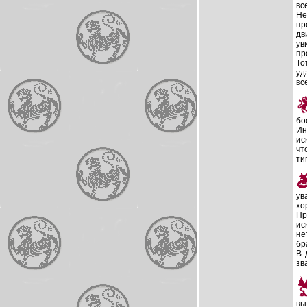
вс
Не
пр
дв
ув
пр
То
уд
вс
бо
Ин
ис
чт
ти
ув
хо
Пр
ис
не
бр
В 
зв
вы