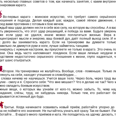
ть несколько главных советов о том, как начинать занятия, с каким внутре
енировкам каратэ.
Во-первых каратэ - воинское искусство, что требует самого серьёзног
ношения и подхода. Делая каждый шаг, каждое, самоё лёгкое движение, 
ред вами противник с готовым к бою мечом.
ждый ваш удар должен нести в себе всю силу, на которую вы способны. А в ва
ть уверенность, что этот удар решающий, и победа за вами. Будьте уверены
же если удар не удался, иначе можно поплатиться жизнью. Вера в
нцентрирует мысли и энергию, ваш боевой дух, даёт полный выход силе. И н
к долго вы занимаетесь каратэ. Если на тренировке вы думаете тольк
авильно ли движутся руки и ноги, лучше займитесь танцами.
енируясь с нужным настроем, вы преуспеете не только в каратэ. Это очень п
зни. Она ведь часто напоминает поединок. Если ваши личные неудачи 
едствием недостаточно серьезного отношения к жизни, глупо надеяться, ч
дет шанс отыграться.
Второе. На тренировках не жалуйтесь. Вообще, слов - поменьше. Только л
глянуть на себя, находят утешение в словоблудии....
 словах ничему не научишься. Учится ваше тело. Через боль, через труд вы
угие - смогу и я. Спросите себя: "Что мне мешает? Что я делаю не так? Чего 
жно овладеть боевым искусством.
жные вещи, о которых мы узнаём от кого-то, можно забыть. То, чему на
радания, слёзы, труд, не забудешь никогда. Только тем, кто работает б
крывается истинный дух будо.
Третье. Когда начинаете осваивать новый приём, работайте упорно до 
ка не поймёте его значения. Не пытайтесь узнать всё сразу. Так не бывает. Р
ботайте… В каратэ много приёмов и ката. Не попадитесь на удочку: дескать, т