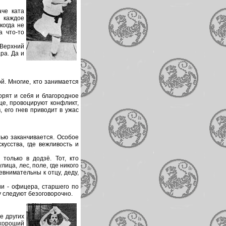
аче ката
 каждое
когда не
а что-то
. Верхний
ра. Да и
й. Многие, кто занимается
орят и себя и благородное
ще, провоцируют конфликт,
, его гнев приводит в ужас
тью заканчивается. Особое
кусства, где вежливость и
олько в додзё. Тот, кто
ица, лес, поле, где никого
евнимательны к отцу, деду,
ии - офицера, старшего по
у следуют безоговорочно.
е других
 хороший