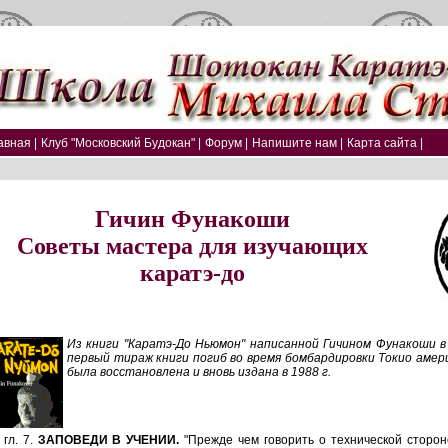
авная |
Клуб "Московский Будокан" |
Форум |
Напишите нам |
Карта сайта |
Гичин Фунакоши
Советы мастера для изучающих
каратэ-до
Из книги "Каратэ-До Ньюмон" написанной Гичином Фунакоши в 
первый тираж книги погиб во время бомбардировки Токио амер
была восстановлена и вновь издана в 1988 г.
 гл. 7.
ЗАПОВЕДИ В УЧЕНИИ.
"Прежде чем говорить о технической сторон