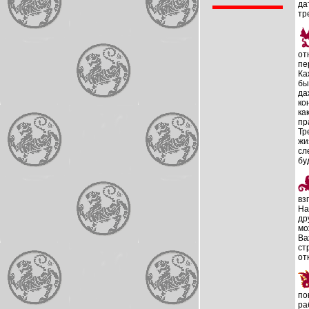
да
тр
от
пе
Ка
бы
да
ко
ка
пр
Тр
жи
сл
бу
вз
На
др
мо
Ва
ст
от
по
ра