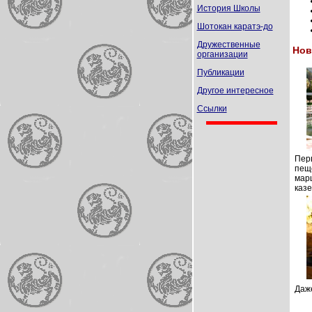
История Школы
Шотокан каратэ-до
Дружественные
Нов
организации
Публикации
Другое интересное
Ссылки
Пер
пещ
мар
казе
Даж