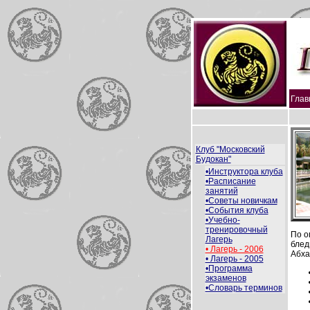
Глав
Клуб "Московский
Будокан"
•Инструктора клуба
•Расписание
занятий
•Советы новичкам
•События клуба
•Учебно-
тренировочный
По о
Лагерь
блед
• Лагерь - 2006
Абха
• Лагерь - 2005
•Программа
экзаменов
•Словарь терминов