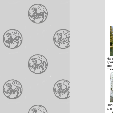
На 
древ
трен
стен
Площ
для 