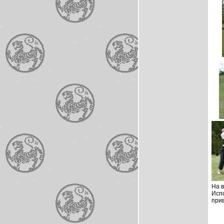
На в
Исп
прив