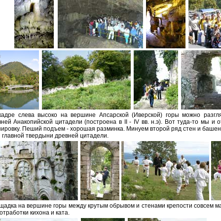
кадре слева высоко на вершине Апсарской (Иверской) горы можно разгл
ней Анакопийской цитадели (построена в II - IV вв. н.э). Вот туда-то мы и
ировку. Пеший подъем - хорошая разминка. Минуем второй ряд стен и башен 
 главной твердыни древней цитадели.
адка на вершине горы между крутым обрывом и стенами крепости совсем ма
отработки кихона и ката.