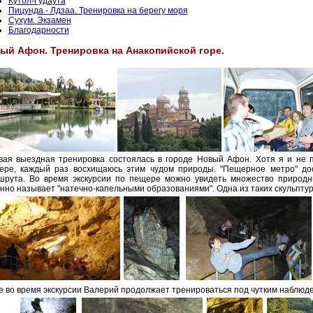
Кутол-Гудаута
Пицунда - Лдзаа. Тренировка на берегу моря
Сухум. Экзамен
Благодарности
ый Афон. Тренировка на Анакопийской горе.
вая выездная тренировка состоялась в городе Новый Афон. Хотя я и не 
ере, каждый раз восхищаюсь этим чудом природы. "Пещерное метро" дос
шрута. Во время экскурсии по пещере можно увидеть множество природны
нно называет "натечно-капельными образованиями". Одна из таких скульптур 
е во время экскурсии Валерий продолжает тренироваться под чутким наблюд