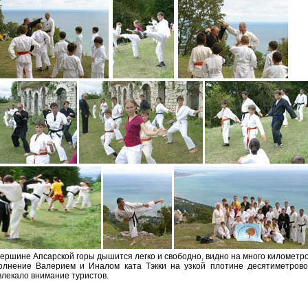
ершине Апсарской горы дышится легко и свободно, видно на много километро
олнение Валерием и Иналом ката Тэкки на узкой плотине десятиметровог
лекало внимание туристов.