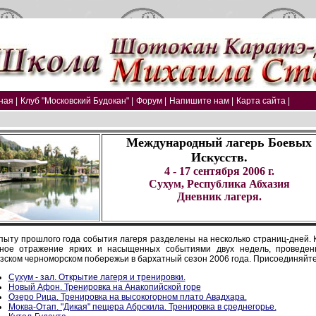
ная |
Клуб "Московский Будокан" |
Форум |
Напишите нам |
Карта сайта |
Международный лагерь Боевых
Искусств.
4 - 17 сентября 2006 г.
Сухум, Республика Абхазия
Дневник лагеря.
пыту прошлого года события лагеря разделены на несколько страниц-дней. К
ное отражение ярких и насыщенных событиями двух недель, проведен
зском черноморском побережьи в бархатный сезон 2006 года. Присоединяйтес
Сухум - зал. Открытие лагеря и тренировки.
Новый Афон. Тренировка на Анакопийской горе
Озеро Рица. Тренировка на высокогорном плато Авадхара.
Моква-Отап. "Дикая" пещера Абрскила. Тренировка в среднегорье.