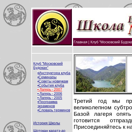
Главная |
Клуб "Московский Будока
Клуб "Московский
Будокан"
•Инструктора клуба
•Семинары
•Советы новичкам
•События клуба
• Лагерь - 2007
• Лагерь - 2006
• Лагерь - 2005
Третий год мы пр
•Программа
экзаменов
великолепном субтр
•Словарь терминов
Базой лагеря опят
готовится отпра
История Школы
Присоединяйтесь к н
Шотокан каратэ-до